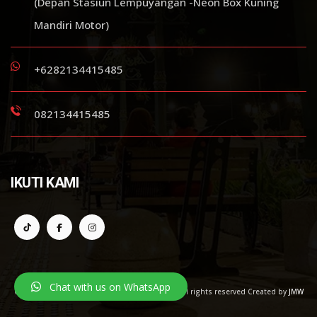
(Depan Stasiun Lempuyangan -Neon Box Kuning
Mandiri Motor)
+6282134415485
082134415485
IKUTI KAMI
Chat with us on WhatsApp
Copyright ©
2026. Rental Motor Yogyakarta | All rights reserved Created by
JMW