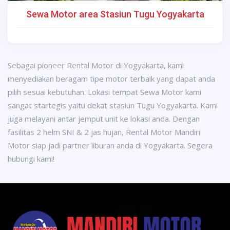
Sewa Motor area Stasiun Tugu Yogyakarta
Sebagai pioneer Rental Motor di Yogyakarta, kami
menyediakan beragam tipe motor terbaik yang dapat anda
pilih sesuai kebutuhan. Lokasi tempat Sewa Motor kami
sangat startegis yaitu dekat stasiun Tugu Yogyakarta. Kami
juga melayani antar jemput unit ke lokasi anda. Dengan
fasilitas 2 helm SNI & 2 jas hujan, Rental Motor Mandiri
Motor siap jadi partner liburan anda di Yogyakarta. Segera
hubungi kami!