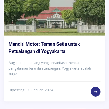
Mandiri Motor: Teman Setia untuk
Petualangan di Yogyakarta
Bagi para petualang yang senantiasa mencari
pengalaman baru dan tantangan, Yogyakarta adalah
surga
Diposting : 30 Januari 2024