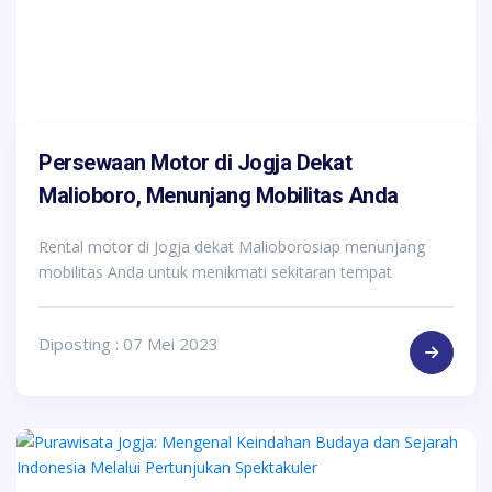
Persewaan Motor di Jogja Dekat
Malioboro, Menunjang Mobilitas Anda
Rental motor di Jogja dekat Malioborosiap menunjang
mobilitas Anda untuk menikmati sekitaran tempat
Diposting : 07 Mei 2023