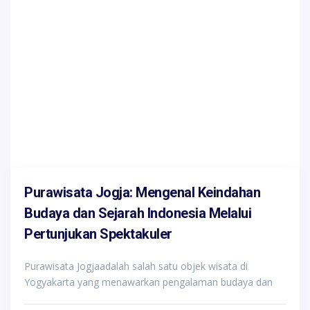
Purawisata Jogja: Mengenal Keindahan
Budaya dan Sejarah Indonesia Melalui
Pertunjukan Spektakuler
Purawisata Jogjaadalah salah satu objek wisata di
Yogyakarta yang menawarkan pengalaman budaya dan