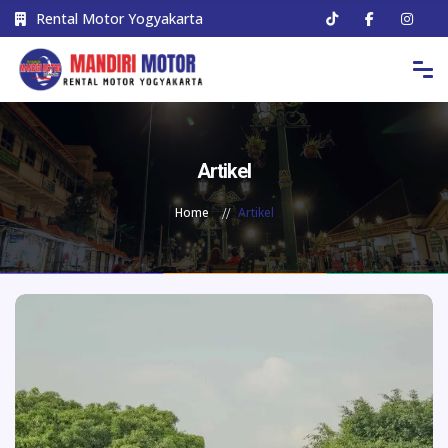
Rental Motor Yogyakarta
Artikel
Home
Artikel