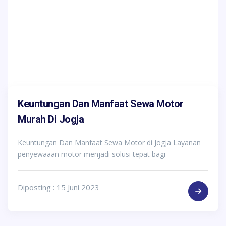
Keuntungan Dan Manfaat Sewa Motor
Murah Di Jogja
Keuntungan Dan Manfaat Sewa Motor di Jogja Layanan
penyewaaan motor menjadi solusi tepat bagi
Diposting : 15 Juni 2023