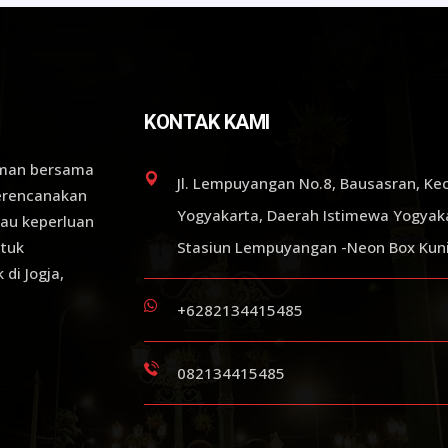
KONTAK KAMI
aman bersama
Jl. Lempuyangan No.8, Bausasran, Kec
merencanakan
Yogyakarta, Daerah Istimewa Yogyak
tau keperluan
ntuk
Stasiun Lempuyangan -Neon Box Kuni
di Jogja,
+6282134415485
082134415485