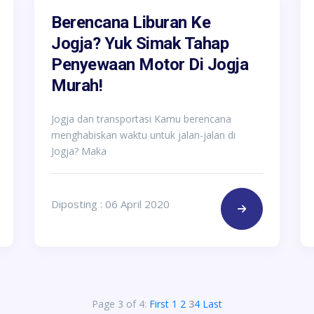
Berencana Liburan Ke
Jogja? Yuk Simak Tahap
Penyewaan Motor Di Jogja
Murah!
Jogja dan transportasi Kamu berencana
menghabiskan waktu untuk jalan-jalan di
Jogja? Maka
Diposting : 06 April 2020
Page 3 of 4:
First
1
2
3
4
Last